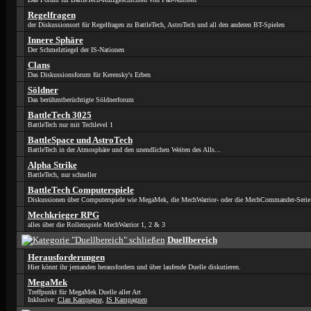
Regelfragen
der Diskussionsort für Regelfragen zu BattleTech, AstroTech und all den anderen BT-Spielen
Innere Sphäre
Der Schmelztiegel der IS-Nationen
Clans
Das Diskussionsforum für Kerensky's Erben
Söldner
Das berühmtberüchtigte Söldnerforum
BattleTech 3025
BattleTech nur mit Techlevel 1
BattleSpace und AstroTech
BattleTech in der Atmosphäre und den unendlichen Weiten des Alls...
Alpha Strike
BattleTech, nur schneller
BattleTech Computerspiele
Diskussionen über Computerspiele wie MegaMek, die MechWarrior- oder die MechCommander-Serie
Mechkrieger RPG
alles über die Rollenspiele MechWarrior 1, 2 & 3
Duellbereich
Herausforderungen
Hier könnt ihr jemanden herausfordern und über laufende Duelle diskutieren.
MegaMek
Treffpunkt für MegaMek Duelle aller Art
Inklusive:
Clan Kampagne
,
IS Kampagnen