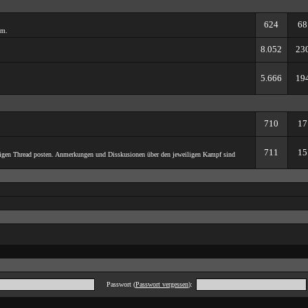
624
68
um.
8.052
23
5.666
19
710
17
711
15
iligen Thread posten. Anmerkungen und Disskusionen über den jeweiligen Kampf sind
Passwort (
Passwort vergessen
):