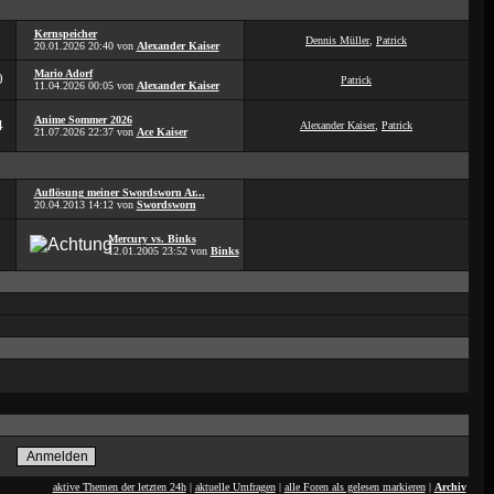
Kernspeicher
Dennis Müller
,
Patrick
20.01.2026
20:40
von
Alexander Kaiser
Mario Adorf
0
Patrick
11.04.2026
00:05
von
Alexander Kaiser
Anime Sommer 2026
4
Alexander Kaiser
,
Patrick
21.07.2026
22:37
von
Ace Kaiser
Auflösung meiner Swordsworn Ar...
20.04.2013
14:12
von
Swordsworn
Mercury vs. Binks
12.01.2005
23:52
von
Binks
aktive Themen der letzten 24h
|
aktuelle Umfragen
|
alle Foren als gelesen markieren
|
Archiv