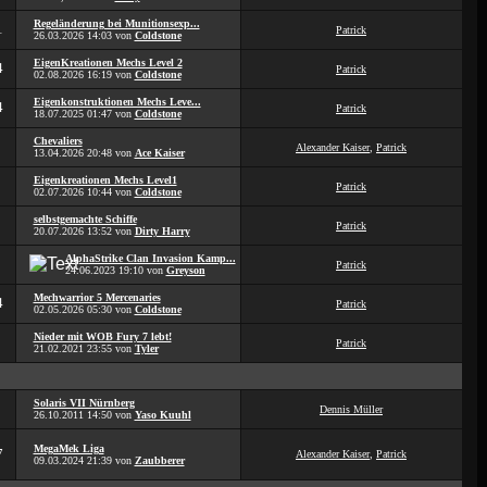
Regeländerung bei Munitionsexp...
1
Patrick
26.03.2026
14:03
von
Coldstone
EigenKreationen Mechs Level 2
4
Patrick
02.08.2026
16:19
von
Coldstone
Eigenkonstruktionen Mechs Leve...
4
Patrick
18.07.2025
01:47
von
Coldstone
Chevaliers
Alexander Kaiser
,
Patrick
13.04.2026
20:48
von
Ace Kaiser
Eigenkreationen Mechs Level1
Patrick
02.07.2026
10:44
von
Coldstone
selbstgemachte Schiffe
Patrick
20.07.2026
13:52
von
Dirty Harry
AlphaStrike Clan Invasion Kamp...
Patrick
24.06.2023
19:10
von
Greyson
Mechwarrior 5 Mercenaries
4
Patrick
02.05.2026
05:30
von
Coldstone
Nieder mit WOB Fury 7 lebt!
Patrick
21.02.2021
23:55
von
Tyler
Solaris VII Nürnberg
Dennis Müller
26.10.2011
14:50
von
Yaso Kuuhl
MegaMek Liga
7
Alexander Kaiser
,
Patrick
09.03.2024
21:39
von
Zaubberer