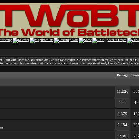
h. Dort wird Ihnen die Bedienung des Forums näher erklärt. Sie müssen außerdem registriert sein, um alle F
as Forum aus, das Sie interessiert. Falls Sie bereits in diesem Forum registriert sind, können Sie sich
hier
anm
Beiträge
Them
11.226
55
125
16
1.379
13
3.154
30
hts
12.303
27