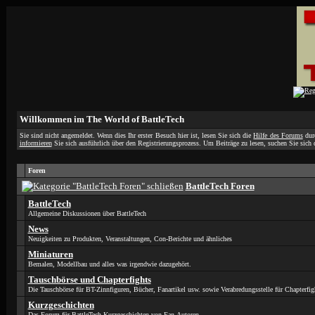
Willkommen im The World of BattleTech
Sie sind nicht angemeldet. Wenn dies Ihr erster Besuch hier ist, lesen Sie sich die
Hilfe des Forums
durc
informieren
Sie sich ausführlich über den Registrierungsprozess. Um Beiträge zu lesen, suchen Sie sich d
Foren
BattleTech Foren
BattleTech
Allgemeine Diskussionen über BattleTech
News
Neuigkeiten zu Produkten, Veranstaltungen, Con-Berichte und ähnliches
Miniaturen
Bemalen, Modellbau und alles was irgendwie dazugehört.
Tauschbörse und Chapterfights
Die Tauschbörse für BT-Zinnfiguren, Bücher, Fanartikel usw. sowie Verabredungsstelle für Chapterfig
Kurzgeschichten
Das Forum für BattleTech-Kurzgeschichten von Fan-Autoren