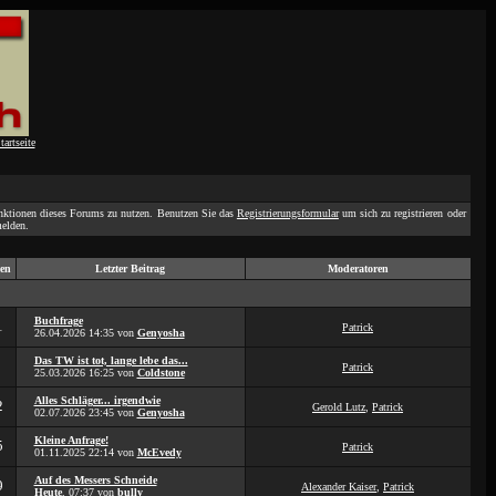
unktionen dieses Forums zu nutzen. Benutzen Sie das
Registrierungsformular
um sich zu registrieren oder
elden.
en
Letzter Beitrag
Moderatoren
Buchfrage
1
Patrick
26.04.2026
14:35
von
Genyosha
Das TW ist tot, lange lebe das...
Patrick
25.03.2026
16:25
von
Coldstone
Alles Schläger... irgendwie
2
Gerold Lutz
,
Patrick
02.07.2026
23:45
von
Genyosha
Kleine Anfrage!
5
Patrick
01.11.2025
22:14
von
McEvedy
Auf des Messers Schneide
9
Alexander Kaiser
,
Patrick
Heute
,
07:37
von
bully