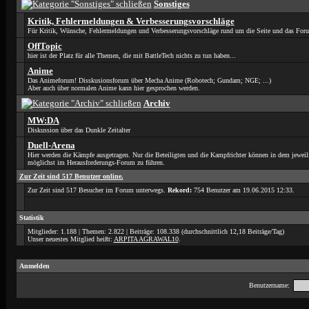
Sonstiges
Kritik, Fehlermeldungen & Verbesserungsvorschläge
Für Kritik, Wünsche, Fehlermeldungen und Verbesserungsvorschläge rund um die Seite und das For
OffTopic
hier ist der Platz für alle Themen, die mit BattleTech nichts zu tun haben...
Anime
Das Animeforum! Disskusionsforum über Mecha Anime (Robotech; Gundam; NGE; ...)
Aber auch über normalen Anime kann hier gesprochen werden.
Archiv
MW:DA
Diskussion über das Dunkle Zeitalter
Duell-Arena
Hier werden die Kämpfe ausgetragen. Nur die Beteiligten und die Kampfrichter können in dem jewe
möglichst im Herausforderungs-Forum zu führen.
Zur Zeit sind 517 Benutzer online.
Zur Zeit sind 517 Besucher im Forum unterwegs.
Rekord:
754 Benutzer am 19.06.2015
12:33
.
Statistik
Mitglieder: 1.188 | Themen: 2.822 | Beiträge: 108.338 (durchschnittlich 12,18 Beiträge/Tag)
Unser neuestes Mitglied heißt:
ARPITA AGRAWAL10
.
Anmelden
Benutzername: