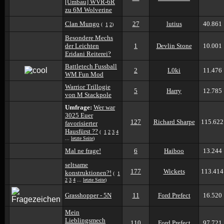
[Umbau] WVR-6R
zu 6M Wolverine
Clan Mungo
27
lutius
40.861
(
1
2
)
Besondere Mechs
der Leichten
1
Devlin Stone
10.001
Eridani Reiterei?
Battletech Fussball
2
L0ki
11.476
WM Fun Mod
Warrior Trillogie
5
Harry
12.785
von M Stackpole
Umfrage:
Wer war
3025 Euer
127
Richard Sharpe
115.622
favorisierter
Hausfürst ??
(
1
2
3
4
...
letzte Seite
)
Mal ne frage!
6
Haiboo
13.244
seltsame
177
Wickets
113.414
konstruktionen?!
(
1
2
3
4
...
letzte Seite
)
Grasshopper - 5N
11
Ford Prefect
16.520
Mein
Lieblingsmech
110
Ford Prefect
97.721