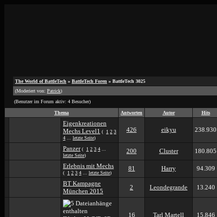
The World of BattleTech
»
BattleTech Foren
» BattleTech 3025
(Moderiert von:
Patrick
)
(Benutzer im Forum aktiv: 4 Besucher)
Thema
Antworten
Autor
Hits
Eigenkreationen
426
eikyu
238.930
Mechs Level1
(
1
2
3
4
...
letzte Seite
)
Panzer
(
1
2
3
4
...
200
Cluster
180.805
letzte Seite
)
Erlebnis mit Mechs
81
Harry
94.309
(
1
2
3
4
...
letzte Seite
)
BT Kampagne
2
Leondegrande
13.240
München 2015
16
Tarl Martell
15.846