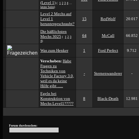
(Level 1)
(
1
2
3
4
...
letzte Seite
)
Level 2 Mechs auf
Level 1
15
RedWolf
20.017
heruntergeschraubt?
Die häßlichsten
64
McCall
66.852
Mechs 3025
(
1
2
3
4
)
Was zum Henker
1
Ford Prefect
9.712
Verschoben:
Habe
Fragen zu
Techniken von
-
Sternenwanderer
-
Vehicle Factory 3.0,
weil es da keine
Hilfe gibt ......
Egeln bei
Konstruktion von
8
Black-Death
12.981
Mechs Level1?????
Forum durchsuchen: