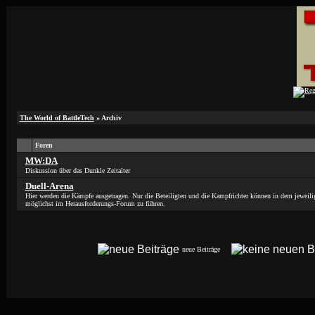
The World of BattleTech
» Archiv
Foren
MW:DA
Diskussion über das Dunkle Zeitalter
Duell-Arena
Hier werden die Kämpfe ausgetragen. Nur die Beteiligten und die Kampfrichter können in dem jewei
möglichst im Herausforderungs-Forum zu führen.
neue Beiträge