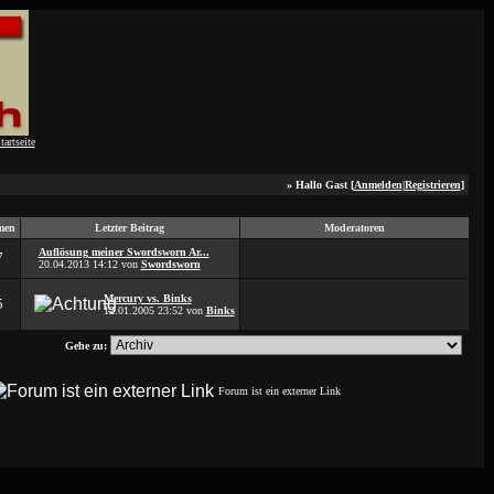
» Hallo Gast [
Anmelden
|
Registrieren
]
men
Letzter Beitrag
Moderatoren
Auflösung meiner Swordsworn Ar...
7
20.04.2013
14:12
von
Swordsworn
Mercury vs. Binks
5
12.01.2005
23:52
von
Binks
Gehe zu:
Forum ist ein externer Link