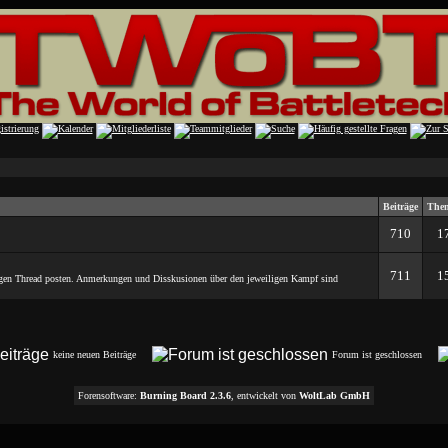
Beiträge
The
710
1
711
1
ligen Thread posten. Anmerkungen und Disskusionen über den jeweiligen Kampf sind
keine neuen Beiträge
Forum ist geschlossen
Forensoftware:
Burning Board 2.3.6
, entwickelt von
WoltLab GmbH