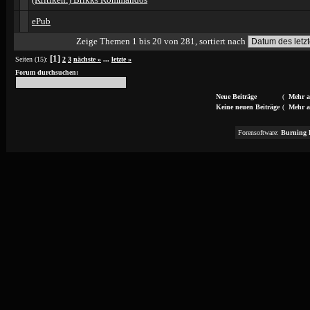
ePub
Zeige Themen 1 bis 20 von 281, sortiert nach
[1]
Seiten (15):
2
3
nächste »
...
letzte »
Forum durchsuchen:
Neue Beiträge
(
Mehr a
Keine neuen Beiträge
(
Mehr a
Forensoftware:
Burning 