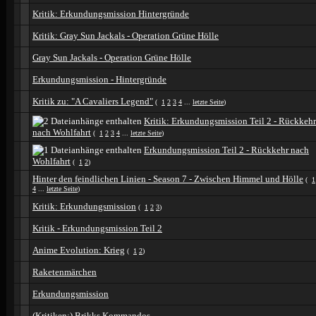
Kritik: Erkundungsmission Hintergründe
Kritik: Gray Sun Jackals - Operation Grüne Hölle
Gray Sun Jackals - Operation Grüne Hölle
Erkundungsmission - Hintergründe
Kritik zu: "A Cavaliers Legend"
(
1
2
3
4
...
letzte Seite
)
Kritik: Erkundungsmission Teil 2 - Rückkehr
nach Wohlfahrt
(
1
2
3
4
...
letzte Seite
)
Erkundungsmission Teil 2 - Rückkehr nach
Wohlfahrt
(
1
2
)
Hinter den feindlichen Linien - Season 7 - Zwischen Himmel und Hölle
(
1
4
...
letzte Seite
)
Kritik: Erkundungsmission
(
1
2
3
)
Kritik - Erkundungsmission Teil 2
Anime Evolution: Krieg
(
1
2
)
Raketenmärchen
Erkundungsmission
(Kritiken:) Brikks Kommandos