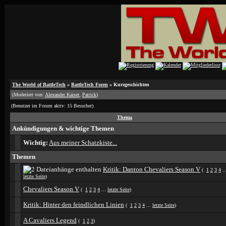
The World of BattleTech
»
BattleTech Foren
» Kurzgeschichten
(Moderiert von:
Alexander Kaiser
,
Patrick
)
(Benutzer im Forum aktiv: 15 Besucher)
Thema
Ankündigungen & wichtige Themen
Wichtig:
Aus meiner Schatzkiste...
Themen
Kritik: Danton Chevaliers Season V
(
1
2
3
4
..
letzte Seite
)
Chevaliers Season V
(
1
2
3
4
...
letzte Seite
)
Kritik: Hinter den feindlichen Linien
(
1
2
3
4
...
letzte Seite
)
A Cavaliers Legend
(
1
2
3
)