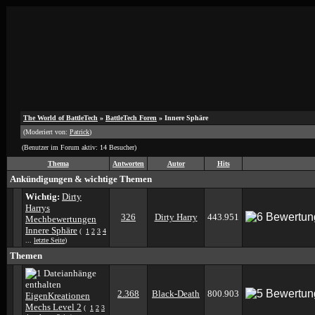
The World of BattleTech
»
BattleTech Foren
» Innere Sphäre
(Moderiert von:
Patrick
)
(Benutzer im Forum aktiv: 14 Besucher)
Thema
Antworten
Autor
Hits
Ankündigungen & wichtige Themen
Wichtig:
Dirty
Harrys
326
Dirty Harry
443.951
Mechbewertungen
Innere Sphäre
(
1
2
3
4
...
letzte Seite
)
Themen
2.368
Black-Death
800.903
EigenKreationen
Mechs Level 2
(
1
2
3