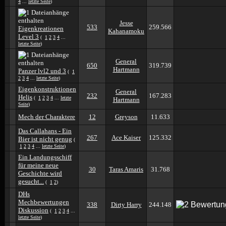
4
...
letzte Seite
)
Jesse
533
259.566
Eigenkreationen
Kahanamoku
Level 3
(
1
2
3
4
...
letzte Seite
)
General
650
319.739
Hartmann
Panzer lvl2 und 3
(
1
2
3
4
...
letzte Seite
)
Eigenkonstruktionen
General
232
167.283
Helis
(
1
2
3
4
...
letzte
Hartmann
Seite
)
Mech der Charaktere
12
Greyson
11.633
Das Callahans - Ein
267
Ace Kaiser
125.332
Bier ist nicht genug
(
1
2
3
4
...
letzte Seite
)
Ein Landungsschiff
für meine neue
30
Taras Amaris
31.768
Geschichte wird
gesucht...
(
1
2
)
DHs
Mechbewertungen
338
Dirty Harry
244.148
Diskussion
(
1
2
3
4
...
letzte Seite
)