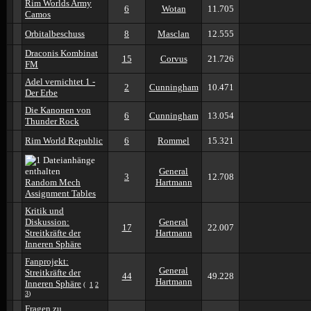
Rim Worlds Army
6
Wotan
11.705
Camos
Orbitalbeschuss
8
Masclan
12.555
Draconis Kombinat
15
Corvus
21.726
FM
Adel vernichtet 1 -
2
Cunningham
10.471
Der Erbe
Die Kanonen von
6
Cunningham
13.054
Thunder Rock
Rim World Republic
6
Rommel
15.321
General
3
12.708
Random Mech
Hartmann
Assignment Tables
Kritik und
Diskussion:
General
17
22.007
Streitkräfte der
Hartmann
Inneren Sphäre
Fanprojekt:
General
Streitkräfte der
44
49.228
Hartmann
Inneren Sphäre
(
1
2
3
)
Fragen zu