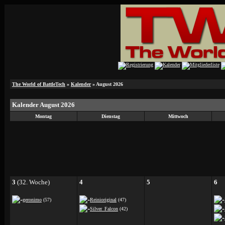
The World of BattleTech
»
Kalender
» August 2026
Kalender August 2026
Montag
Dienstag
Mittwoch
3
(32. Woche)
4
5
6
geronimo
(57)
Reinioriginal
(47)
Silver_Falcon
(42)