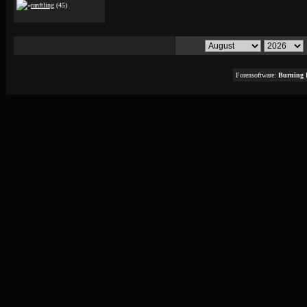
ranftling
(45)
Forensoftware:
Burning 