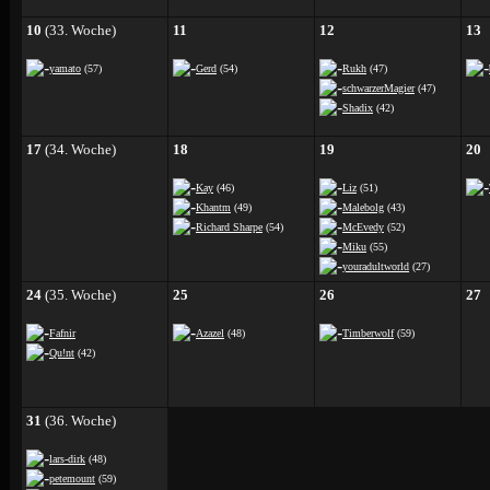
10
(33. Woche)
11
12
13
yamato
(57)
Gerd
(54)
Rukh
(47)
schwarzerMagier
(47)
Shadix
(42)
17
(34. Woche)
18
19
20
Kay
(46)
Liz
(51)
Khantm
(49)
Malebolg
(43)
Richard Sharpe
(54)
McEvedy
(52)
Miku
(55)
youradultworld
(27)
24
(35. Woche)
25
26
27
Fafnir
Azazel
(48)
Timberwolf
(59)
Qu!nt
(42)
31
(36. Woche)
lars-dirk
(48)
petemount
(59)