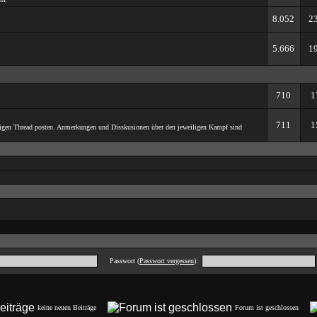
8.052
2
5.666
1
710
1
711
1
iligen Thread posten. Anmerkungen und Disskusionen über den jeweiligen Kampf sind
Passwort (
Passwort vergessen
):
keine neuen Beiträge
Forum ist geschlossen