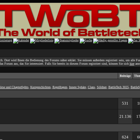
h. Dort wird Ihnen die Bedienung des Forums näher erklärt. Sie müssen außerdem registriert sein, um alle F
as Forum aus, das Sie interessiert. Falls Sie bereits in diesem Forum registriert sind, können Sie sich
hier
anm
Beiträge
The
örse und Chapterfights
,
Kurzgeschichten
,
Regelfragen
,
Innere Sphäre
,
Clans
,
Söldner
,
BattleTech 3025
,
BattleS
531
1
21.136
1
624
6
um.