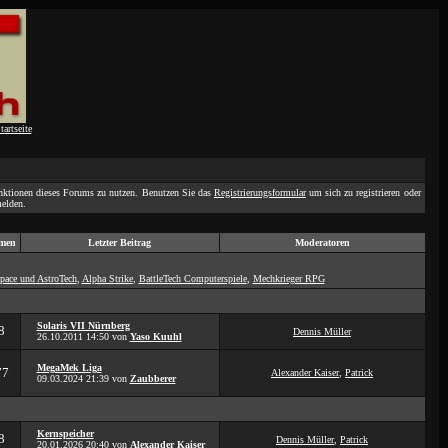
unktionen dieses Forums zu nutzen. Benutzen Sie das
Registrierungsformular
um sich zu registrieren oder
elden.
men
Letzter Beitrag
Moderatoren
pace und AstroTech
,
Alpha Strike
,
BattleTech Computerspiele
,
Mechkrieger RPG
Solaris VII Nürnberg
8
Dennis Müller
26.10.2011
14:50
von
Yaso Kuuhl
MegaMek Liga
77
Alexander Kaiser
,
Patrick
09.03.2024
21:39
von
Zaubberer
Kernspeicher
8
Dennis Müller
,
Patrick
20.01.2026
20:40
von
Alexander Kaiser