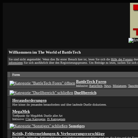
Willkommen im The World of BattleTech
Sie sind nicht angemeldet. Wenn dies Ihr erster Besuch hier ist, lesen Sie sich die
Hilfe des Forums
durc
informieren
Sie sich ausführlich über den Registrierungsprozess. Um Beiträge zu lesen, suchen Sie sich d
Foren
BattleTech Foren
Inklusive:
BattleTech
,
News
,
Miniaturen
,
Tauschb
Duellbereich
Herausforderungen
Hier könnt ihr jemanden herausfordern und über laufende Duelle diskutieren.
MegaMek
Treffpunkt für MegaMek Duelle aller Art
Inklusive:
Clan Kampagne
,
IS Kampagnen
Sonstiges
Kritik, Fehlermeldungen & Verbesserungsvorschläge
Für Kritik, Wünsche, Fehlermeldungen und Verbesserungsvorschläge rund um die Seite und das For