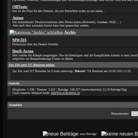
OffTopic
hier ist der Platz für alle Themen, die mit BattleTech nichts zu tun haben...
Anime
Das Animeforum! Disskusionsforum über Mecha Anime (Robotech; Gundam; NGE; ...)
Aber auch über normalen Anime kann hier gesprochen werden.
Archiv
MW:DA
Diskussion über das Dunkle Zeitalter
Duell-Arena
Hier werden die Kämpfe ausgetragen. Nur die Beteiligten und die Kampfrichter können in dem jewe
möglichst im Herausforderungs-Forum zu führen.
Zur Zeit sind 517 Benutzer online.
Zur Zeit sind 517 Besucher im Forum unterwegs.
Rekord:
754 Benutzer am 19.06.2015
12:33
.
Statistik
Mitglieder: 1.188 | Themen: 2.822 | Beiträge: 108.337 (durchschnittlich 12,18 Beiträge/Tag)
Unser neuestes Mitglied heißt:
ARPITA AGRAWAL10
.
Anmelden
Benutzername:
neue Beiträge