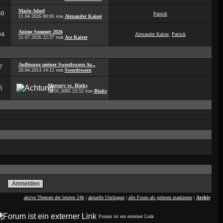
Mario Adorf
30
Patrick
11.04.2026
00:05
von
Alexander Kaiser
Anime Sommer 2026
94
Alexander Kaiser
,
Patrick
21.07.2026
22:37
von
Ace Kaiser
Auflösung meiner Swordsworn Ar...
7
20.04.2013
14:12
von
Swordsworn
Mercury vs. Binks
5
12.01.2005
23:52
von
Binks
aktive Themen der letzten 24h
|
aktuelle Umfragen
|
alle Foren als gelesen markieren
|
Archiv
Forum ist ein externer Link