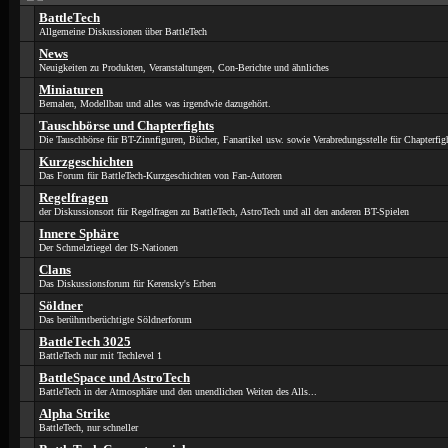
BattleTech
Allgemeine Diskussionen über BattleTech
News
Neuigkeiten zu Produkten, Veranstaltungen, Con-Berichte und ähnliches
Miniaturen
Bemalen, Modellbau und alles was irgendwie dazugehört.
Tauschbörse und Chapterfights
Die Tauschbörse für BT-Zinnfiguren, Bücher, Fanartikel usw. sowie Verabredungsstelle für Chapterfig
Kurzgeschichten
Das Forum für BattleTech-Kurzgeschichten von Fan-Autoren
Regelfragen
der Diskussionsort für Regelfragen zu BattleTech, AstroTech und all den anderen BT-Spielen
Innere Sphäre
Der Schmelztiegel der IS-Nationen
Clans
Das Diskussionsforum für Kerensky's Erben
Söldner
Das berühmtberüchtigte Söldnerforum
BattleTech 3025
BattleTech nur mit Techlevel 1
BattleSpace und AstroTech
BattleTech in der Atmosphäre und den unendlichen Weiten des Alls...
Alpha Strike
BattleTech, nur schneller