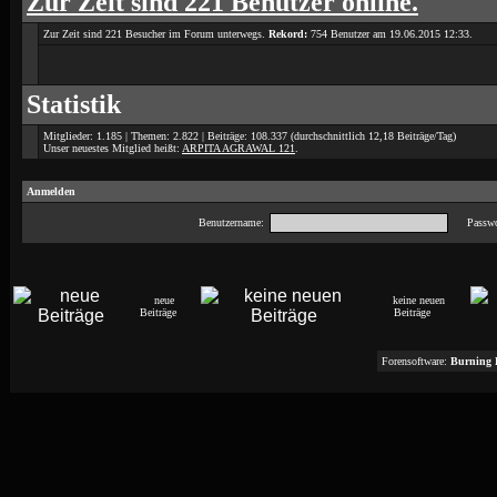
Zur Zeit sind 221 Benutzer online.
Zur Zeit sind 221 Besucher im Forum unterwegs.
Rekord:
754 Benutzer am 19.06.2015
12:33
.
Statistik
Mitglieder: 1.185 | Themen: 2.822 | Beiträge: 108.337 (durchschnittlich 12,18 Beiträge/Tag)
Unser neuestes Mitglied heißt:
ARPITA AGRAWAL 121
.
Anmelden
Benutzername:
Passwo
neue
keine neuen
Beiträge
Beiträge
Forensoftware:
Burning 