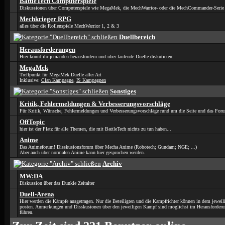
BattleTech Computerspiele
Diskussionen über Computerspiele wie MegaMek, die MechWarrior- oder die MechCommander-Serie
Mechkrieger RPG
alles über die Rollenspiele MechWarrior 1, 2 & 3
Duellbereich
Herausforderungen
Hier könnt ihr jemanden herausfordern und über laufende Duelle diskutieren.
MegaMek
Treffpunkt für MegaMek Duelle aller Art
Inklusive:
Clan Kampagne
,
IS Kampagnen
Sonstiges
Kritik, Fehlermeldungen & Verbesserungsvorschläge
Für Kritik, Wünsche, Fehlermeldungen und Verbesserungsvorschläge rund um die Seite und das For
OffTopic
hier ist der Platz für alle Themen, die mit BattleTech nichts zu tun haben...
Anime
Das Animeforum! Disskusionsforum über Mecha Anime (Robotech; Gundam; NGE; ...)
Aber auch über normalen Anime kann hier gesprochen werden.
Archiv
MW:DA
Diskussion über das Dunkle Zeitalter
Duell-Arena
Hier werden die Kämpfe ausgetragen. Nur die Beteiligten und die Kampfrichter können in dem jeweil
posten. Anmerkungen und Disskusionen über den jeweiligen Kampf sind möglichst im Herausforder
führen.