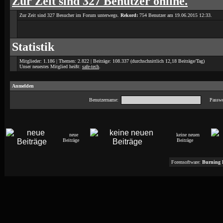
Zur Zeit sind 327 Benutzer online.
Zur Zeit sind 327 Besucher im Forum unterwegs.
Rekord:
754 Benutzer am 19.06.2015
12:33
.
Statistik
Mitglieder: 1.186 | Themen: 2.822 | Beiträge: 108.337 (durchschnittlich 12,18 Beiträge/Tag)
Unser neuestes Mitglied heißt:
safe-tech
.
Anmelden
Benutzername:
Passwo
neue
keine neuen
Beiträge
Beiträge
Forensoftware:
Burning 