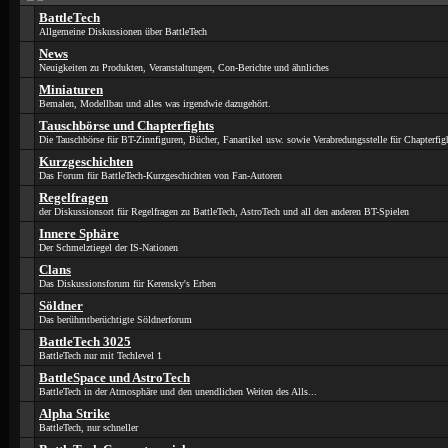
BattleTech
Allgemeine Diskussionen über BattleTech
News
Neuigkeiten zu Produkten, Veranstaltungen, Con-Berichte und ähnliches
Miniaturen
Bemalen, Modellbau und alles was irgendwie dazugehört.
Tauschbörse und Chapterfights
Die Tauschbörse für BT-Zinnfiguren, Bücher, Fanartikel usw. sowie Verabredungsstelle für Chapterfig
Kurzgeschichten
Das Forum für BattleTech-Kurzgeschichten von Fan-Autoren
Regelfragen
der Diskussionsort für Regelfragen zu BattleTech, AstroTech und all den anderen BT-Spielen
Innere Sphäre
Der Schmelztiegel der IS-Nationen
Clans
Das Diskussionsforum für Kerensky's Erben
Söldner
Das berühmtberüchtigte Söldnerforum
BattleTech 3025
BattleTech nur mit Techlevel 1
BattleSpace und AstroTech
BattleTech in der Atmosphäre und den unendlichen Weiten des Alls...
Alpha Strike
BattleTech, nur schneller