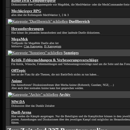
BattleTech Computerspiele
Diskussionen über Computerspiele wie MegaMek, die MechWarrior- oder die MechCommander-Serie
Mechkrieger RPG
alles über die Rollenspiele MechWarrior 1, 2 & 3
Duellbereich
Herausforderungen
Hier könnt ihr jemanden herausfordern und über laufende Duelle diskutieren.
MegaMek
Treffpunkt für MegaMek Duelle aller Art
Inklusive:
Clan Kampagne
,
IS Kampagnen
Sonstiges
Kritik, Fehlermeldungen & Verbesserungsvorschläge
Für Kritik, Wünsche, Fehlermeldungen und Verbesserungsvorschläge rund um die Seite und das For
OffTopic
hier ist der Platz für alle Themen, die mit BattleTech nichts zu tun haben...
Anime
Das Animeforum! Disskusionsforum über Mecha Anime (Robotech; Gundam; NGE; ...)
Aber auch über normalen Anime kann hier gesprochen werden.
Archiv
MW:DA
Diskussion über das Dunkle Zeitalter
Duell-Arena
Hier werden die Kämpfe ausgetragen. Nur die Beteiligten und die Kampfrichter können in dem jeweil
posten. Anmerkungen und Disskusionen über den jeweiligen Kampf sind möglichst im Herausforder
führen.