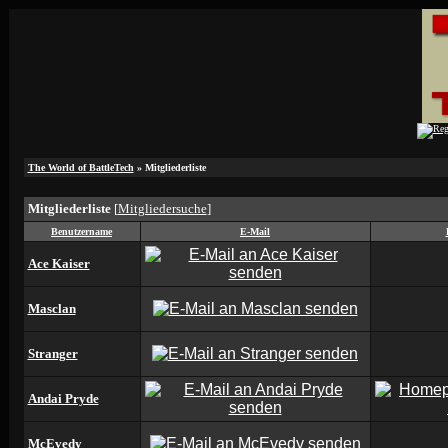
The World of BattleTech
» Mitgliederliste
Mitgliederliste
[
Mitgliedersuche
]
Benutzername
E-Mail
Ace Kaiser
Masclan
Stranger
Andai Pryde
McEvedy