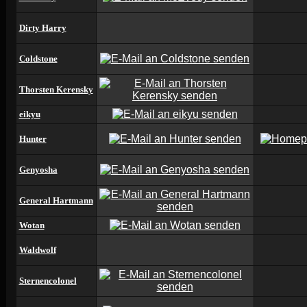
Dirty Harry
Coldstone
Thorsten Kerensky
eikyu
Hunter
Genyosha
General Hartmann
Wotan
Waldwolf
Sternencolonel