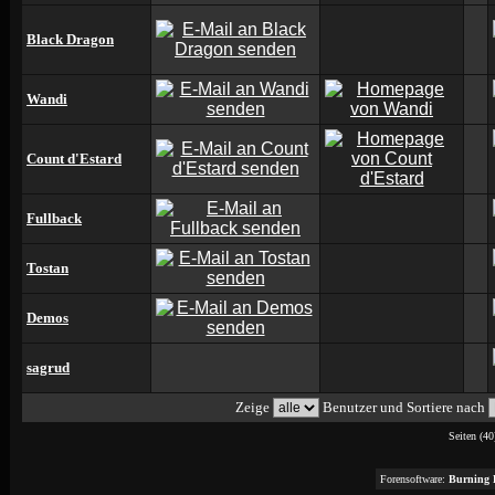
Black Dragon
Wandi
Count d'Estard
Fullback
Tostan
Demos
sagrud
Zeige
Benutzer und Sortiere nach
Seiten (40
Forensoftware:
Burning 