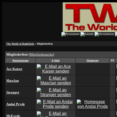
The World of BattleTech
» Mitgliederliste
Mitgliederliste
[
Mitgliedersuche
]
Benutzername
E-Mail
Homepage
PN
Ace Kaiser
Masclan
Stranger
Andai Pryde
McEvedy