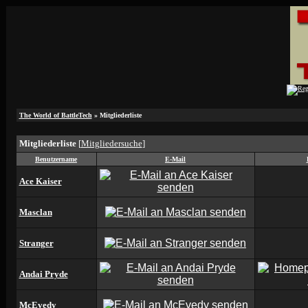
The World of BattleTech
» Mitgliederliste
Mitgliederliste
[
Mitgliedersuche
]
Benutzername
E-Mail
Ace Kaiser
Masclan
Stranger
Andai Pryde
McEvedy