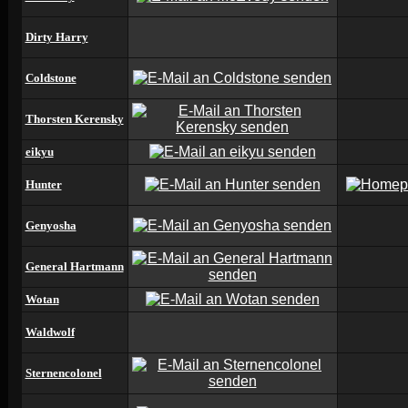
Dirty Harry
Coldstone
Thorsten Kerensky
eikyu
Hunter
Genyosha
General Hartmann
Wotan
Waldwolf
Sternencolonel