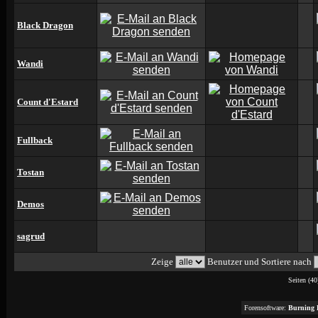
Black Dragon
Wandi
Count d'Estard
Fullback
Tostan
Demos
sagrud
Zeige
Benutzer und Sortiere nach
Seiten (40
Forensoftware:
Burning 