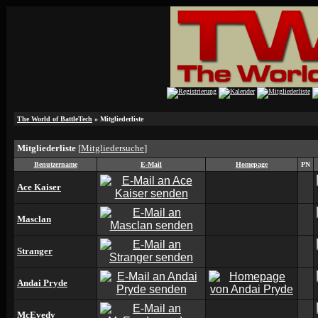
The World of BattleTech
» Mitgliederliste
Mitgliederliste
[
Mitgliedersuche
]
Benutzername
E-Mail
Homepage
PN
Ace Kaiser
Masclan
Stranger
Andai Pryde
McEvedy