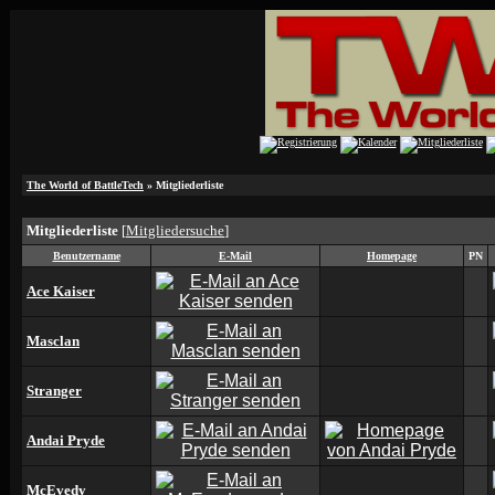
The World of BattleTech
» Mitgliederliste
Mitgliederliste
[
Mitgliedersuche
]
Benutzername
E-Mail
Homepage
PN
Ace Kaiser
Masclan
Stranger
Andai Pryde
McEvedy