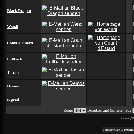
Black Dragon
Wandi
Count d'Estard
Fullback
Tostan
Demos
sagrud
Zeige
Benutzer und Sortiere nach
Seiten (40
Forensoftware:
Burning 