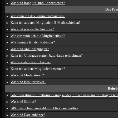
»
Was sind Rangtitel und Rangzeichen?
Das For
»
Wie kann ich das Forum durchsuchen?
»
Kann ich anderen Mitgliedern E-Mails schicken?
»
Was sind private Nachrichten?
»
Wie verwende ich die Mitgliederliste?
»
Wie benutze ich den Kalender?
»
Was sind Ankündigungen?
»
Kann ich Umfragen starten bzw. daran teilnehmen?
»
Wie bewerte ich ein Thema?
»
Kann ich andere Mitglieder bewerten?
»
Was sind Moderatoren?
»
Was sind Benutzerlevel?
Beiträ
»
Gibt es bestimmte Textformatierungscodes, die ich in meinen Beiträgen be
»
Was sind Smilies?
»
BBCode Schnellauswahl und klickbare Smilies
»
Was sind Dateianhänge?