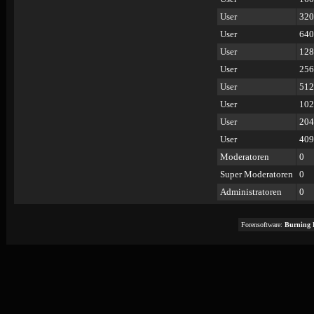
User
320
User
640
User
128
User
256
User
512
User
102
User
204
User
409
Moderatoren
0
Super Moderatoren
0
Administratoren
0
Forensoftware:
Burning 