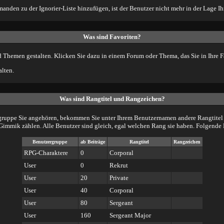
manden zu der Ignorier-Liste hinzufügen, ist der Benutzer nicht mehr in der Lage I
Was sind Favoriten?
d Themen gestalten. Klicken Sie dazu in einem Forum oder Thema, das Sie in Ihre 
lten.
Was sind Rangtitel und Rangzeichen?
gruppe Sie angehören, bekommen Sie unter Ihrem Benutzernamen andere Rangtitel un
s Gimmik zählen. Alle Benutzer sind gleich, egal welchen Rang sie haben. Folgende 
Benutzergruppe
ab Beiträge
Rangtitel
Rangzeichen
RPG-Charaktere
0
Corporal
User
0
Rekrut
User
20
Private
User
40
Corporal
User
80
Sergeant
User
160
Sergeant Major