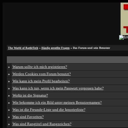
The World of BattleTech
»
Häufig gestellte Fragen
» Das Forum und sein Benutzer
»
Warum sollte ich mich registrieren?
»
Werden Cookies vom Forum benutzt?
»
Wie kann ich mein Profil bearbeiten?
»
Was kann ich tun, wenn ich mein Passwort vergessen habe?
»
Wofür ist die Signatur?
»
Wie bekomme ich ein Bild unter meinen Benutzernamen?
»
Was ist die Freunde-Liste und die Ignorierliste?
»
Was sind Favoriten?
»
Was sind Rangtitel und Rangzeichen?