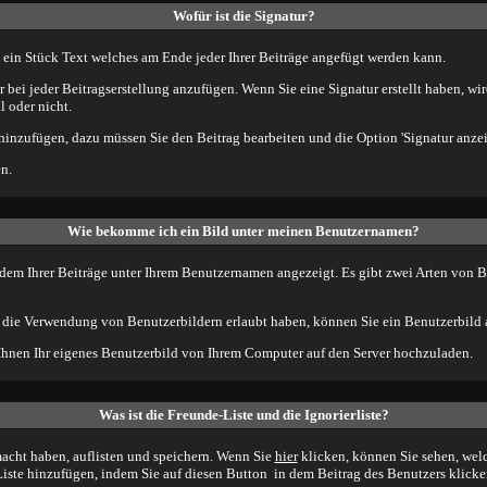
Wofür ist die Signatur?
st ein Stück Text welches am Ende jeder Ihrer Beiträge angefügt werden kann.
r bei jeder Beitragserstellung anzufügen. Wenn Sie eine Signatur erstellt haben, w
 oder nicht.
 hinzufügen, dazu müssen Sie den Beitrag bearbeiten und die Option 'Signatur anze
n.
Wie bekomme ich ein Bild unter meinen Benutzernamen?
jedem Ihrer Beiträge unter Ihrem Benutzernamen angezeigt. Es gibt zwei Arten von 
d die Verwendung von Benutzerbildern erlaubt haben, können Sie ein Benutzerbild a
 Ihnen Ihr eigenes Benutzerbild von Ihrem Computer auf den Server hochzuladen.
Was ist die Freunde-Liste und die Ignorierliste?
macht haben, auflisten und speichern. Wenn Sie
hier
klicken, können Sie sehen, welc
Liste hinzufügen, indem Sie auf diesen Button
in dem Beitrag des Benutzers klicke