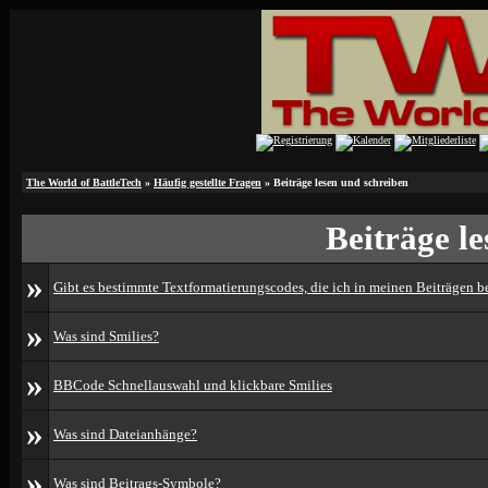
The World of BattleTech
»
Häufig gestellte Fragen
» Beiträge lesen und schreiben
Beiträge l
»
Gibt es bestimmte Textformatierungscodes, die ich in meinen Beiträgen 
»
Was sind Smilies?
»
BBCode Schnellauswahl und klickbare Smilies
»
Was sind Dateianhänge?
»
Was sind Beitrags-Symbole?