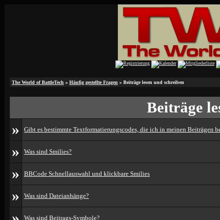
The World of BattleTech
»
Häufig gestellte Fragen
» Beiträge lesen und schreiben
Beiträge l
»
Gibt es bestimmte Textformatierungscodes, die ich in meinen Beiträgen 
»
Was sind Smilies?
»
BBCode Schnellauswahl und klickbare Smilies
»
Was sind Dateianhänge?
»
Was sind Beitrags-Symbole?