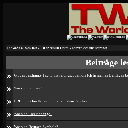
The World of BattleTech
»
Häufig gestellte Fragen
» Beiträge lesen und schreiben
Beiträge l
»
Gibt es bestimmte Textformatierungscodes, die ich in meinen Beiträgen 
»
Was sind Smilies?
»
BBCode Schnellauswahl und klickbare Smilies
»
Was sind Dateianhänge?
»
Was sind Beitrags-Symbole?