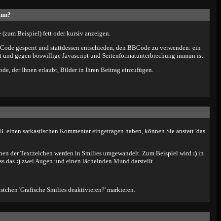
ann?
(zum Beispiel) fett oder kursiv anzeigen.
ode gesperrt und stattdessen entschieden, den BBCode zu verwenden: ein
ist und gegen böswillige Javascript und Seitenformatunterbrechung immun ist.
de, der Ihnen erlaubt, Bilder in Ihren Beitrag einzufügen.
z.B. einen sarkastischen Kommentar eingetragen haben, können Sie anstatt 'das
onen der Textzeichen werden in Smilies umgewandelt. Zum Beispiel wird
:)
in
ss das
:)
zwei Augen und einen lächelnden Mund darstellt.
tchen 'Grafische Smilies deaktivieren?' markieren.