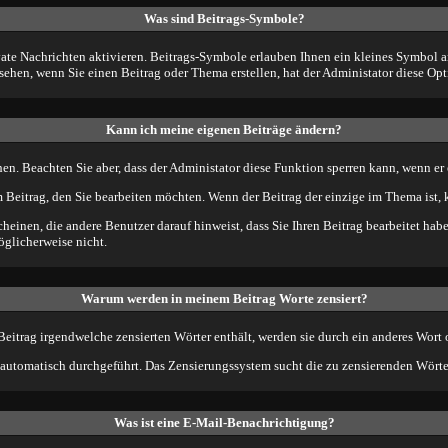
Was sind Beitrags-Symbole?
te Nachrichten aktivieren. Beitrags-Symbole erlauben Ihnen ein kleines Symbol an
sehen, wenn Sie einen Beitrag oder Thema erstellen, hat der Administator diese Opt
Kann ich meine eigenen Beiträge ändern?
hen. Beachten Sie aber, dass der Administator diese Funktion sperren kann, wenn er
 Beitrag, den Sie bearbeiten möchten. Wenn der Beitrag der einzige im Thema ist,
inen, die andere Benutzer darauf hinweist, dass Sie Ihren Beitrag bearbeitet hab
öglicherweise nicht.
Warum werden in meinem Beitrag Worte zensiert?
itrag irgendwelche zensierten Wörter enthält, werden sie durch ein anderes Wort o
 automatisch durchgeführt. Das Zensierungssystem sucht die zu zensierenden Wörter 
Was ist eine E-Mail-Benachrichtigung?