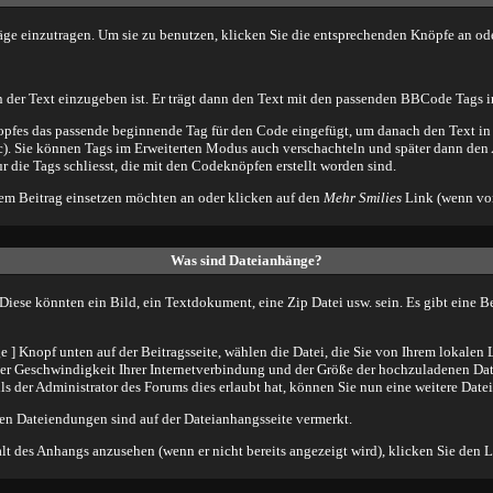
äge einzutragen. Um sie zu benutzen, klicken Sie die entsprechenden Knöpfe an o
 der Text einzugeben ist. Er trägt dann den Text mit den passenden BBCode Tags in
pfes das passende beginnende Tag für den Code eingefügt, um danach den Text in 
c). Sie können Tags im Erweiterten Modus auch verschachteln und später dann den
ur die Tags schliesst, die mit den Codeknöpfen erstellt worden sind.
hrem Beitrag einsetzen möchten an oder klicken auf den
Mehr Smilies
Link (wenn vor
Was sind Dateianhänge?
iese könnten ein Bild, ein Textdokument, eine Zip Datei usw. sein. Es gibt eine B
] Knopf unten auf der Beitragsseite, wählen die Datei, die Sie von Ihrem lokalen L
er Geschwindigkeit Ihrer Internetverbindung und der Größe der hochzuladenen Dat
 der Administrator des Forums dies erlaubt hat, können Sie nun eine weitere Date
en Dateiendungen sind auf der Dateianhangsseite vermerkt.
lt des Anhangs anzusehen (wenn er nicht bereits angezeigt wird), klicken Sie den 