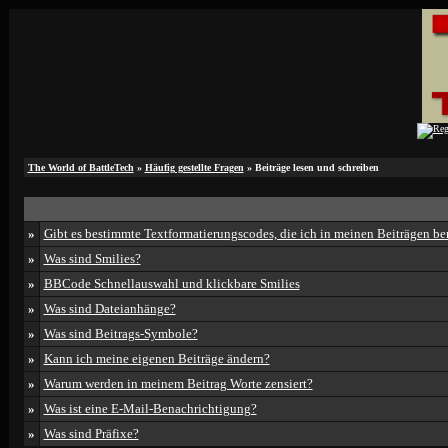
The World of BattleTech
»
Häufig gestellte Fragen
» Beiträge lesen und schreiben
»
Gibt es bestimmte Textformatierungscodes, die ich in meinen Beiträgen b
»
Was sind Smilies?
»
BBCode Schnellauswahl und klickbare Smilies
»
Was sind Dateianhänge?
»
Was sind Beitrags-Symbole?
»
Kann ich meine eigenen Beiträge ändern?
»
Warum werden in meinem Beitrag Worte zensiert?
»
Was ist eine E-Mail-Benachrichtigung?
»
Was sind Präfixe?