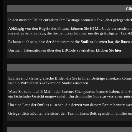
Gib
In den meisten Fällen enthalten Ihre Beiträge normalen Text, aber gelegentlic
Abhängig von den Regeln des Forums, können Sie HTML-Code verwenden, um d
spezielles Set von Tags, die Sie benutzen können, um die geläufigsten Text-E
Es kann auch sein, dass der Administrator die
Smilies
aktiviert hat, die Ihnen
Um mehr Informationen über den BBCode zu erhalten, klicken Sie
hier
.
Smilies sind kleine grafische Bilder, die Sie in Ihren Beiträge einsetzen kön
war ein Witz' einen 'zwinkernden' Smilie einsetzen.
Wenn Sie schonmal E-Mail- oder Internet-Chatsysteme benutzt haben, sind S
ein lächelndes Gesicht umgewandelt. Um den Smilie Code zu verstehen, müsse
Um eine Liste der Smilies zu sehen, die derzeit von diesem Forum benutzt we
Gelegentlich möchten Sie sicher den Text in Ihrem Beitrag nicht in Smilies u