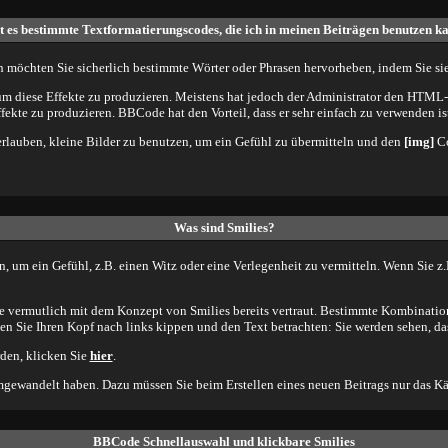
t es bestimmte Textformatierungscodes, die ich in meinen Beiträgen benutzen k
h möchten Sie sicherlich bestimmte Wörter oder Phrasen hervorheben, indem Sie sie 
iese Effekte zu produzieren. Meistens hat jedoch der Administrator den HTML-C
ffekte zu produzieren. BBCode hat den Vorteil, dass er sehr einfach zu verwenden 
 erlauben, kleine Bilder zu benutzen, um ein Gefühl zu übermitteln und den
[img]
Co
Was sind Smilies?
nen, um ein Gefühl, z.B. einen Witz oder eine Verlegenheit zu vermitteln. Wenn Sie 
ie vermutlich mit dem Konzept von Smilies bereits vertraut. Bestimmte Kombinati
n Sie Ihren Kopf nach links kippen und den Text betrachten: Sie werden sehen, da
rden, klicken Sie
hier
.
mgewandelt haben. Dazu müssen Sie beim Erstellen eines neuen Beitrags nur das Käs
BBCode Schnellauswahl und klickbare Smilies