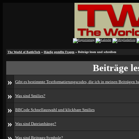
The World of BattleTech
»
Häufig gestellte Fragen
» Beiträge lesen und schreiben
Beiträge l
»
Gibt es bestimmte Textformatierungscodes, die ich in meinen Beiträgen 
»
Was sind Smilies?
»
BBCode Schnellauswahl und klickbare Smilies
»
Was sind Dateianhänge?
»
Was sind Beitrags-Symbole?