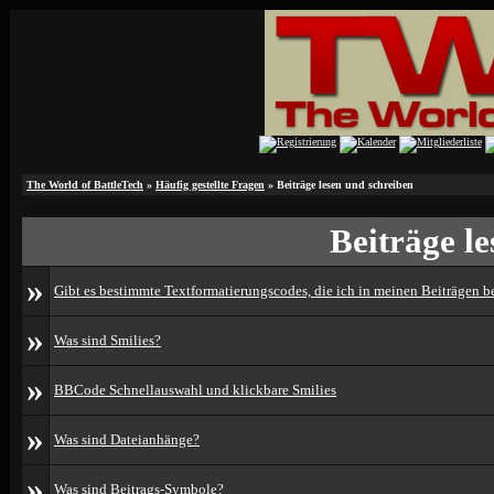
The World of BattleTech
»
Häufig gestellte Fragen
» Beiträge lesen und schreiben
Beiträge l
»
Gibt es bestimmte Textformatierungscodes, die ich in meinen Beiträgen 
»
Was sind Smilies?
»
BBCode Schnellauswahl und klickbare Smilies
»
Was sind Dateianhänge?
»
Was sind Beitrags-Symbole?