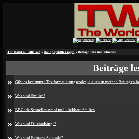
The World of BattleTech
»
Häufig gestellte Fragen
» Beiträge lesen und schreiben
Beiträge l
»
Gibt es bestimmte Textformatierungscodes, die ich in meinen Beiträgen 
»
Was sind Smilies?
»
BBCode Schnellauswahl und klickbare Smilies
»
Was sind Dateianhänge?
»
Was sind Beitrags-Symbole?