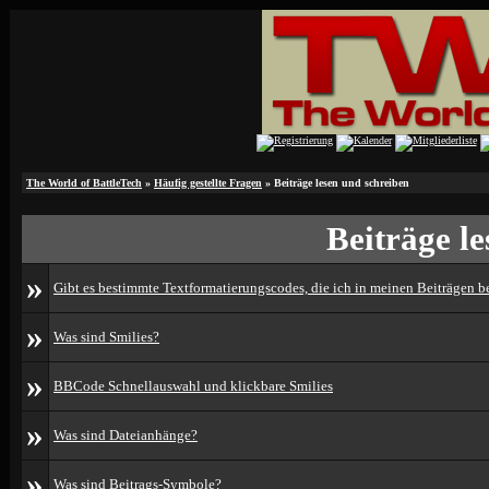
The World of BattleTech
»
Häufig gestellte Fragen
» Beiträge lesen und schreiben
Beiträge l
»
Gibt es bestimmte Textformatierungscodes, die ich in meinen Beiträgen 
»
Was sind Smilies?
»
BBCode Schnellauswahl und klickbare Smilies
»
Was sind Dateianhänge?
»
Was sind Beitrags-Symbole?