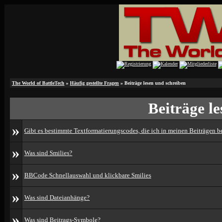
The World of BattleTech
»
Häufig gestellte Fragen
» Beiträge lesen und schreiben
Beiträge l
»
Gibt es bestimmte Textformatierungscodes, die ich in meinen Beiträgen 
»
Was sind Smilies?
»
BBCode Schnellauswahl und klickbare Smilies
»
Was sind Dateianhänge?
»
Was sind Beitrags-Symbole?