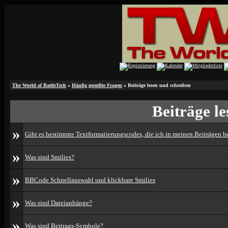
The World of BattleTech
»
Häufig gestellte Fragen
» Beiträge lesen und schreiben
Beiträge l
»
Gibt es bestimmte Textformatierungscodes, die ich in meinen Beiträgen 
»
Was sind Smilies?
»
BBCode Schnellauswahl und klickbare Smilies
»
Was sind Dateianhänge?
»
Was sind Beitrags-Symbole?