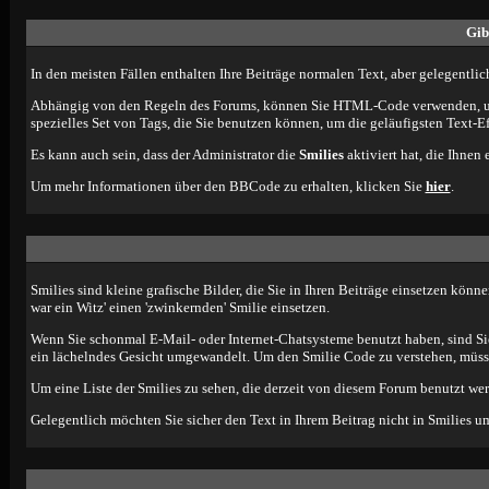
Gib
In den meisten Fällen enthalten Ihre Beiträge normalen Text, aber gelegentlic
Abhängig von den Regeln des Forums, können Sie HTML-Code verwenden, um d
spezielles Set von Tags, die Sie benutzen können, um die geläufigsten Text-E
Es kann auch sein, dass der Administrator die
Smilies
aktiviert hat, die Ihnen
Um mehr Informationen über den BBCode zu erhalten, klicken Sie
hier
.
Smilies sind kleine grafische Bilder, die Sie in Ihren Beiträge einsetzen kön
war ein Witz' einen 'zwinkernden' Smilie einsetzen.
Wenn Sie schonmal E-Mail- oder Internet-Chatsysteme benutzt haben, sind S
ein lächelndes Gesicht umgewandelt. Um den Smilie Code zu verstehen, müsse
Um eine Liste der Smilies zu sehen, die derzeit von diesem Forum benutzt we
Gelegentlich möchten Sie sicher den Text in Ihrem Beitrag nicht in Smilies u