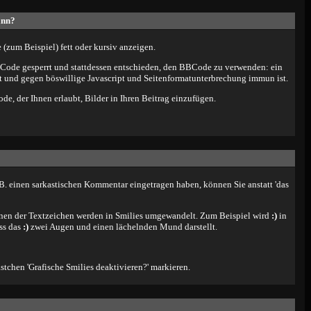
ann?
(zum Beispiel) fett oder kursiv anzeigen.
ode gesperrt und stattdessen entschieden, den BBCode zu verwenden: ein
ist und gegen böswillige Javascript und Seitenformatunterbrechung immun ist.
de, der Ihnen erlaubt, Bilder in Ihren Beitrag einzufügen.
z.B. einen sarkastischen Kommentar eingetragen haben, können Sie anstatt 'das
onen der Textzeichen werden in Smilies umgewandelt. Zum Beispiel wird
:)
in
ss das
:)
zwei Augen und einen lächelnden Mund darstellt.
tchen 'Grafische Smilies deaktivieren?' markieren.