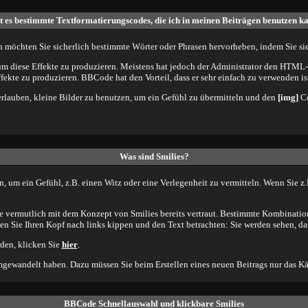
t es bestimmte Textformatierungscodes, die ich in meinen Beiträgen benutzen k
h möchten Sie sicherlich bestimmte Wörter oder Phrasen hervorheben, indem Sie sie 
iese Effekte zu produzieren. Meistens hat jedoch der Administrator den HTML-C
ffekte zu produzieren. BBCode hat den Vorteil, dass er sehr einfach zu verwenden 
 erlauben, kleine Bilder zu benutzen, um ein Gefühl zu übermitteln und den
[img]
Co
Was sind Smilies?
nen, um ein Gefühl, z.B. einen Witz oder eine Verlegenheit zu vermitteln. Wenn Sie 
ie vermutlich mit dem Konzept von Smilies bereits vertraut. Bestimmte Kombinati
n Sie Ihren Kopf nach links kippen und den Text betrachten: Sie werden sehen, da
rden, klicken Sie
hier
.
mgewandelt haben. Dazu müssen Sie beim Erstellen eines neuen Beitrags nur das Käs
BBCode Schnellauswahl und klickbare Smilies