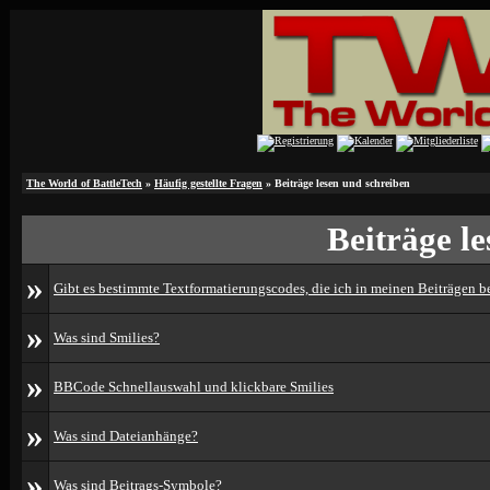
The World of BattleTech
»
Häufig gestellte Fragen
» Beiträge lesen und schreiben
Beiträge l
»
Gibt es bestimmte Textformatierungscodes, die ich in meinen Beiträgen 
»
Was sind Smilies?
»
BBCode Schnellauswahl und klickbare Smilies
»
Was sind Dateianhänge?
»
Was sind Beitrags-Symbole?