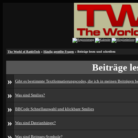
The World of BattleTech
»
Häufig gestellte Fragen
» Beiträge lesen und schreiben
Beiträge l
»
Gibt es bestimmte Textformatierungscodes, die ich in meinen Beiträgen 
»
Was sind Smilies?
»
BBCode Schnellauswahl und klickbare Smilies
»
Was sind Dateianhänge?
»
Was sind Beitrags-Symbole?