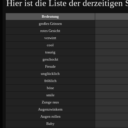
Hier ist die Liste der derzeitigen 
Bedeutung
großes Grinsen
rotes Gesicht
verwirrt
cool
traurig
geschockt
Freude
unglücklich
fröhlich
böse
smile
Zunge raus
Augenzwinkern
Augen rollen
Baby