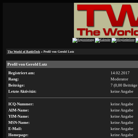
The World of BattleTech
» Profil von Gerold Lutz
Profil von Gerold Lutz
Registriert am:
14.02.2017
Rang:
Moderator
Beiträge:
7 (0,00 Beiträge
Letzte Aktivität:
keine Angabe
ICQ-Nummer:
keine Angabe
AIM-Name:
keine Angabe
YIM-Name:
keine Angabe
MSN-Name:
keine Angabe
E-Mail:
keine Angabe
Homepage:
keine Angabe