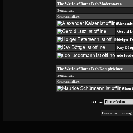
The World of BattleTech Moderatoren
Benutzername
Gruppenmitglieder
Alexande
Gerold L
Holger P
Kay Bött
udo lued
The World of BattleTech Kampfrichter
Benutzername
Gruppenmitglieder
Mauri
Gehe zu:
Forensoftware:
Burning 