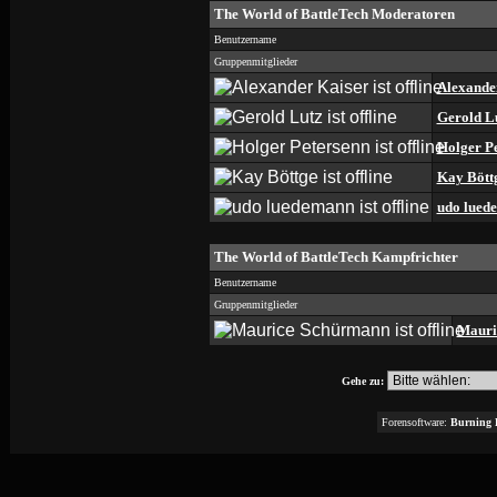
The World of BattleTech Moderatoren
Benutzername
Gruppenmitglieder
Alexande
Gerold L
Holger P
Kay Bött
udo lued
The World of BattleTech Kampfrichter
Benutzername
Gruppenmitglieder
Mauri
Gehe zu:
Forensoftware:
Burning 