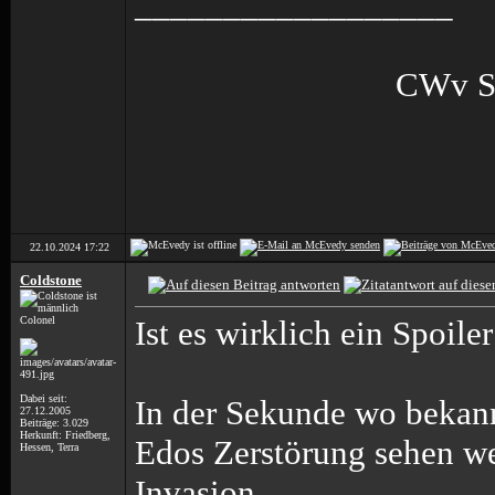
__________________
CWv S
22.10.2024
17:22
Coldstone
Colonel
Ist es wirklich ein Spoil
Dabei seit:
In der Sekunde wo bekannt
27.12.2005
Beiträge: 3.029
Herkunft: Friedberg,
Edos Zerstörung sehen we
Hessen, Terra
Invasion.