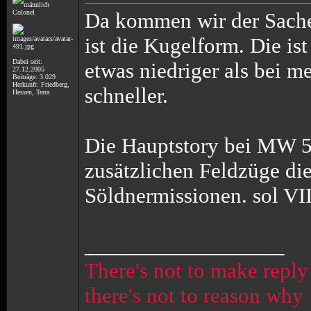
Colonel
Da kommen wir der Sache 
ist die Kugelform. Die ist
Dabei seit:
etwas niedriger als bei m
27.12.2005
Beiträge: 3.029
Herkunft: Friedberg,
schneller.
Hessen, Terra
Die Hauptstory bei MW 5 g
zusätzlichen Feldzüge di
Söldnermissionen. sol VII 
__________________
There's not to make reply
there's not to reason why