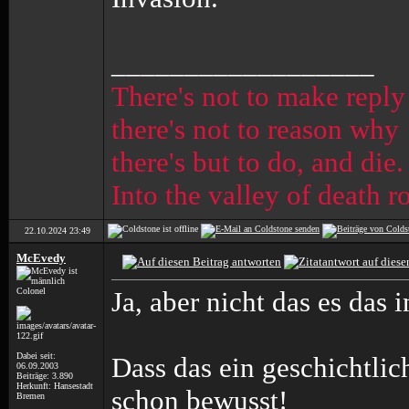
__________________
There's not to make reply
there's not to reason why
there's but to do, and die.
Into the valley of death r
22.10.2024
23:49
McEvedy
Colonel
Ja, aber nicht das es das 
Dabei seit:
Dass das ein geschichtlic
06.09.2003
Beiträge: 3.890
Herkunft: Hansestadt
schon bewusst!
Bremen