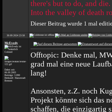
there's but to do, and die.
Into the valley of death r
Dieser Beitrag wurde 1 mal editi
30.09.2024
23:58
McEvedy
Colonel
Offtopic: Denke mal, MW5
grad mal eine neue Laufba
Dabei seit:
lang!
06.09.2003
Beiträge: 3.890
Herkunft: Hansestadt
Bremen
Ansonsten, z.Z. noch Ku
Projekt könnte sich das n
schaffen, die einzigartig