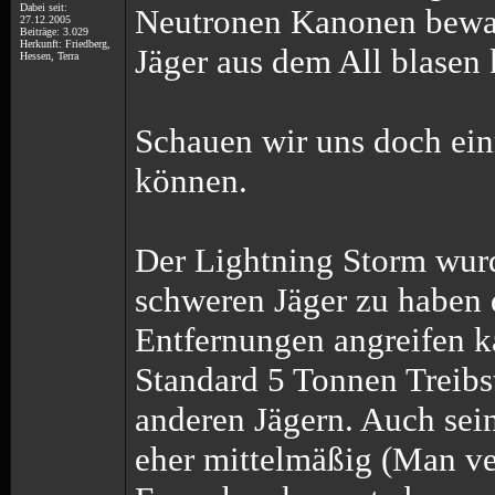
Dabei seit:
Neutronen Kanonen bewaff
27.12.2005
Beiträge: 3.029
Herkunft: Friedberg,
Jäger aus dem All blasen 
Hessen, Terra
Schauen wir uns doch ein
können.
Der Lightning Storm wur
schweren Jäger zu haben 
Entfernungen angreifen 
Standard 5 Tonnen Treibst
anderen Jägern. Auch sein
eher mittelmäßig (Man ve