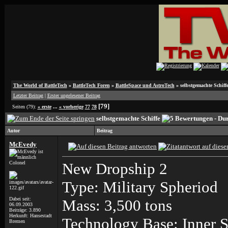
The World of BattleTech
»
BattleTech Foren
»
BattleSpace und AstroTech
»
selbstgemachte Schiff
Letzter Beitrag
|
Erster ungelesener Beitrag
[79]
Seiten (79):
« erste
...
« vorherige
77
78
selbstgemachte Schiffe
Autor
Beitrag
McEvedy
Colonel
New Dropship 2
Type: Military Spheriod
Dabei seit:
Mass: 3,500 tons
06.09.2003
Beiträge: 3.890
Herkunft: Hansestadt
Technology Base: Inner S
Bremen