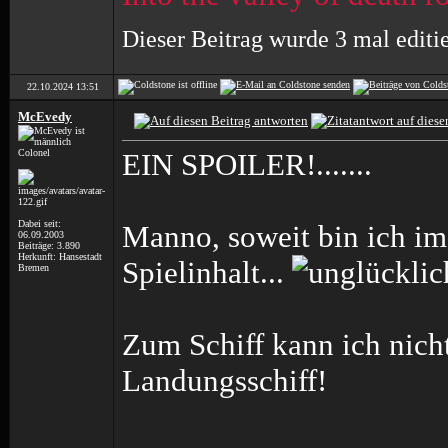
Dieser Beitrag wurde 3 mal editi
22.10.2024
13:51
McEvedy
Colonel
EIN SPOILER!.......
Dabei seit:
Manno, soweit bin ich im
06.09.2003
Beiträge: 3.890
Herkunft: Hansestadt
Spielinhalt...
Bremen
Zum Schiff kann ich nicht
Landungsschiff!