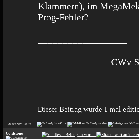
Klammern), im MegaMekLa
Prog-Fehler?
__________________
CWv S
Dieser Beitrag wurde 1 mal edit
30.09.2024
20:39
Coldstone