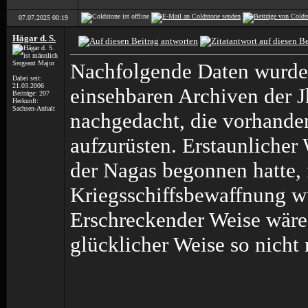
07.07.2025
00:19
Hägar d. S.
Sergeant Major
Nachfolgende Daten wurden
Dabei seit:
21.03.2006
einsehbaren Archiven der J
Beiträge: 207
Herkunft:
Sachsen-Anhalt
nachgedacht, die vorhande
aufzurüsten. Erstaunliche
der Nagas begonnen hatte, 
Kriegsschiffsbewaffnung wu
Erschreckender Weise wäre 
glücklicher Weise so nicht