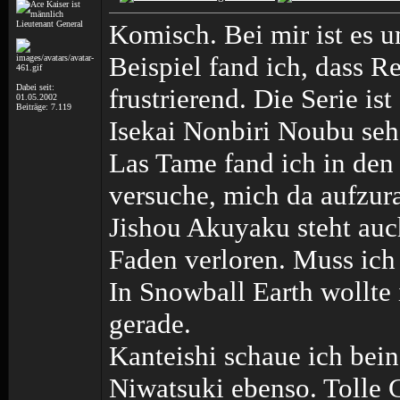
Lieutenant General
Komisch. Bei mir ist es 
Beispiel fand ich, dass Re
Dabei seit:
frustrierend. Die Serie ist
01.05.2002
Beiträge: 7.119
Isekai Nonbiri Noubu seh
Las Tame fand ich in den 
versuche, mich da aufzura
Jishou Akuyaku steht auc
Faden verloren. Muss ich
In Snowball Earth wollte 
gerade.
Kanteishi schaue ich beina
Niwatsuki ebenso. Tolle G