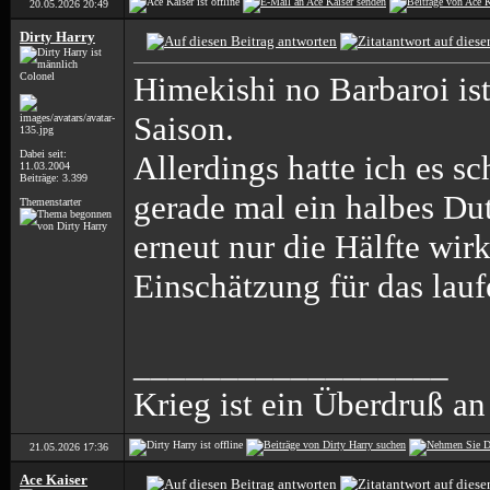
20.05.2026
20:49
Dirty Harry
Colonel
Himekishi no Barbaroi ist
Saison.
Dabei seit:
Allerdings hatte ich es sc
11.03.2004
Beiträge: 3.399
gerade mal ein halbes D
Themenstarter
erneut nur die Hälfte wirk
Einschätzung für das la
__________________
Krieg ist ein Überdruß an
21.05.2026
17:36
Ace Kaiser