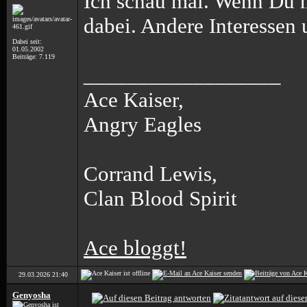
Ich schau mal. Wenn Du ni
dabei. Andere Interessen 
Dabei seit:
01.05.2002
Beiträge: 7.119
__________________
Ace Kaiser,
Angry Eagles
Corrand Lewis,
Clan Blood Spirit
Ace bloggt!
29.03.2026
21:40
Genyosha