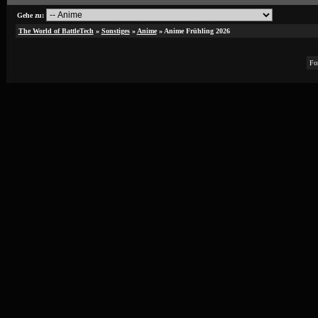
Gehe zu:
The World of BattleTech
»
Sonstiges
»
Anime
»
Anime Frühling 2026
Fo