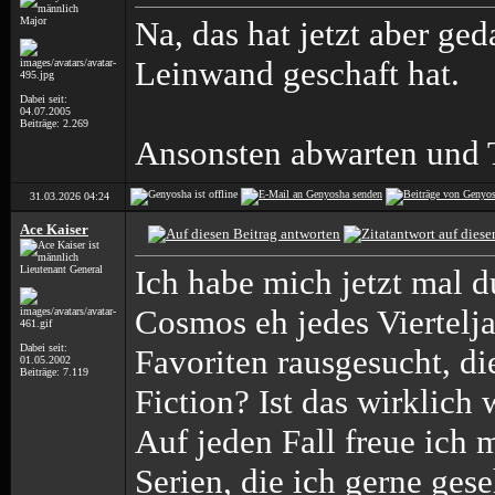
Major
Na, das hat jetzt aber ge
Leinwand geschaft hat.
Dabei seit:
04.07.2005
Beiträge: 2.269
Ansonsten abwarten und T
31.03.2026
04:24
Ace Kaiser
Lieutenant General
Ich habe mich jetzt mal du
Cosmos eh jedes Viertelja
Dabei seit:
Favoriten rausgesucht, di
01.05.2002
Beiträge: 7.119
Fiction? Ist das wirklich
Auf jeden Fall freue ich
Serien, die ich gerne gese