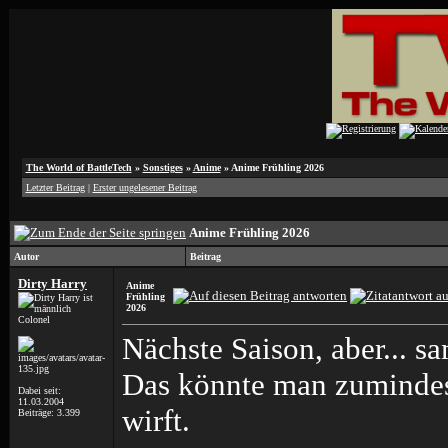
The World of BattleTech
»
Sonstiges
»
Anime
»
Anime Frühling 2026
Letzter Beitrag
|
Erster ungelesener Beitrag
Anime Frühling 2026
Autor
Beitrag
Dirty Harry
Anime
Frühling
2026
Colonel
Nächste Saison, aber... sa
Das könnte man zumindest
Dabei seit:
11.03.2004
wirft.
Beiträge: 3.399