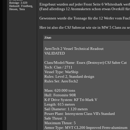
Beiträge: 3.029
Eingebaut wurden auf jeder Front Seite 6 Whiteshark werf
Herkunft: Friedberg,
(Fand allerdings 12 Atomraketen schon etwas Overkill für
Hessen, Terra
Gewonnen wurde die Tonnage für die 12 Werfer vom Fracht
Hier ist also die CSJ Sabrecat wie sie in MW 5 Clans zu se
Zitat:
AeroTech 2 Vessel Technical Readout
VALIDATED
Class/Model/Name: Essex (Destroyer) CSJ Sabre Cat
Tech: Clan / 2711
Vessel Type: WarShip
Rules: Level 2, Standard design
Rules Set: AeroTech2
Mass: 620.000 tons
Hull: Ferromite 90R
K-F Drive System: KF Tri-Mark V
Length: 615 meters
Sail Diameter: 1.120 meters
Power Plant: Intersystem Class VII's Standard
Safe Thrust: 3
Maximum Thrust: 5
Armor Type: MVT CL200 Improved Ferro-aluminum