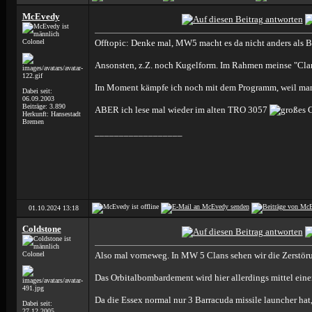
McEvedy
Colonel
Offtopic: Denke mal, MW5 macht es da nicht anders als Ba
Ansonsten, z.Z. noch Kugelform. Im Rahmen meinse "Clan W
Im Moment kämpfe ich noch mit dem Programm, weil man n
Dabei seit:
06.09.2003
Beiträge: 3.890
ABER ich lese mal wieder im alten TRO 3057
Herkunft: Hansestadt
Bremen
__________________
01.10.2024
13:18
Coldstone
Colonel
Also mal vorneweg. In MW 5 Clans sehen wir die Zerstöru
Das Orbitalbombardement wird hier allerdings mittel ein
Da die Essex normal nur 3 Barracuda missile launcher hat,
Dabei seit:
27.12.2005