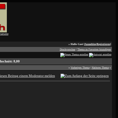
» Hallo Gast [
Anmelden
|
Registrieren
]
Druckvorschau
|
Thema zu Favoriten hinzufügen
«
Vorheriges Thema
|
Nächstes Thema
»