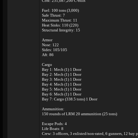
Cost: 251,087,200 C-bills
Fuel: 100 tons (3,000)
Safe Thrust: 7
Maximum Thrust: 11
Heat Sinks: 110 (220)
Structural Integrity: 15
Armor
Nose: 122
Sides: 105/105
Aft: 86
Cargo
Bay 1: Mech (1) 1 Door
Bay 2: Mech (1) 1 Door
Bay 3: Mech (1) 1 Door
Bay 4: Mech (1) 1 Door
Bay 5: Mech (1) 1 Door
Bay 6: Mech (1) 1 Door
Bay 7: Cargo (338.5 tons) 1 Door
Ammunition:
150 rounds of LRM 20 ammunition (25 tons)
Escape Pods: 4
Life Boats: 8
Crew: 3 officers, 3 enlisted/non-rated, 6 gunners, 12 bay 