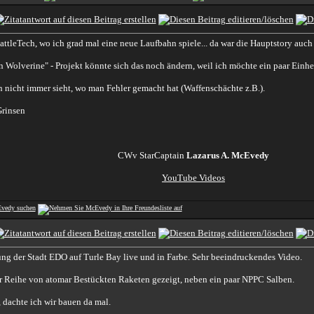
ttleTech, wo ich grad mal eine neue Laufbahn spiele... da war die Hauptstory auch 
olverine" - Projekt könnte sich das noch ändern, weil ich möchte ein paar Einhei
icht immer sieht, wo man Fehler gemacht hat (Waffenschächte z.B.).
CWv StarCaptain
Lazarus A. McEvedy
YouTube Videos
ng der Stadt EDO auf Turle Bay live und in Farbe. Sehr beeindruckendes Video.
er Reihe von atomar Bestückten Raketen gezeigt, neben ein paar NPPC Salben.
 dachte ich wir bauen da mal.