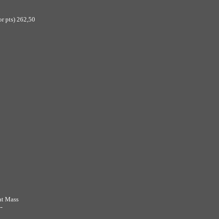
r pts) 262,50
t Mass
--