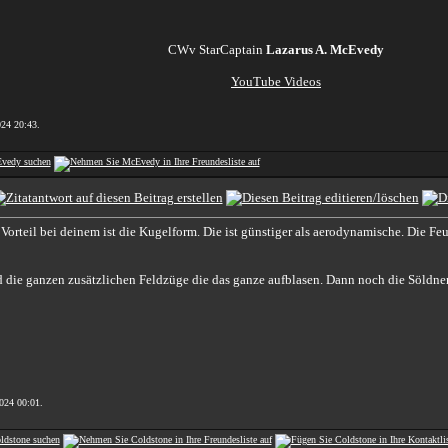
CWv StarCaptain
Lazarus A. McEvedy
YouTube Videos
2024
20:43
.
rteil bei deinem ist die Kugelform. Die ist günstiger als aerodynamische. Die Feuer
d die ganzen zusätzlichen Feldzüge die das ganze aufblasen. Dann noch die Söldnermi
2024
00:01
.