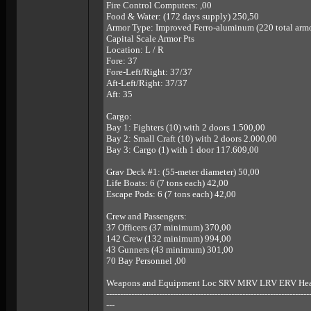
Fire Control Computers: ,00
Food & Water: (172 days supply) 250,50
Armor Type: Improved Ferro-aluminum (220 total armo
Capital Scale Armor Pts
Location: L / R
Fore: 37
Fore-Left/Right: 37/37
Aft-Left/Right: 37/37
Aft: 35
Cargo:
Bay 1: Fighters (10) with 2 doors 1.500,00
Bay 2: Small Craft (10) with 2 doors 2.000,00
Bay 3: Cargo (1) with 1 door 117.609,00
Grav Deck #1: (55-meter diameter) 50,00
Life Boats: 6 (7 tons each) 42,00
Escape Pods: 6 (7 tons each) 42,00
Crew and Passengers:
37 Officers (37 minimum) 370,00
142 Crew (132 minimum) 994,00
43 Gunners (43 minimum) 301,00
70 Bay Personnel ,00
Weapons and Equipment Loc SRV MRV LRV ERV Hea
-------------------------------------------------------------------------
---