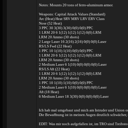
Notes: Mounts 20 tons of ferro-aluminum armor.
Weapons: Capital Attack Values (Standard)
Arc (Heat) Heat SRV MRV LRV ERV Class
Nose (52 Heat)
3 PPC 30 3(30) 3(30) 0(0) 0(0) PPC
1 LRM 20 6 1(12) 1(12) 1(12) 0(0) LRM
LRM 20 Ammo (30 shots)
2 Large Laser 16 2(16) 2(16) 0(0) 0(0) Laser
RS/LS Fwd (22 Heat)
1 PPC 10 1(10) 1(10) 0(0) 0(0) PPC
1 LRM 20 6 1(12) 1(12) 1(12) 0(0) LRM
LRM 20 Ammo (30 shots)
2 Medium Laser 6 1(10) 0(0) 0(0) 0(0) Laser
RS/LS Aft (22 Heat)
1 LRM 20 6 1(12) 1(12) 1(12) 0(0) LRM
LRM 20 Ammo (30 shots)
1 PPC 10 1(10) 1(10) 0(0) 0(0) PPC
2 Medium Laser 6 1(10) 0(0) 0(0) 0(0) Laser
Aft (18 Heat)
6 Medium Laser 18 3(30) 0(0) 0(0) 0(0) Laser
Ich hab mal umgebaut und mich am Intruder und Union ori
Die Bewaffnung ist in meinen Augen deutlich schwächer, d
EDIT: Was mir noch aufgefallen ist, im TRO sind Treibst