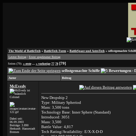
The World of BattleTech
»
BattleTech Foren
»
BattleSpace und AstroTech
»
selbstgemachte Schiff
Letzter Beitrag
|
Erster ungelesener Beitrag
[79]
Seiten (79):
« erste
...
« vorherige
77
78
selbstgemachte Schiffe
Autor
Beitrag
McEvedy
Colonel
New Dropship 2
Type: Military Spheriod
Mass: 3,500 tons
Technology Base: Inner Sphere (Standard)
Introduced: 3051
Dabei seit:
Mass: 3,500
06.09.2003
Beiträge: 3.890
Battle Value: 4,817
Herkunft: Hansestadt
Tech Rating/Availability: E/X-X-D-D
Bremen