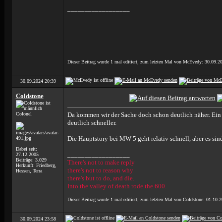
__________________
Dieser Beitrag wurde 1 mal editiert, zum letzten Mal von McEvedy: 30.09.
30.09.2024
20:39
Coldstone
Colonel
Da kommen wir der Sache doch schon deutlich näher. Ein Vo
deutlich schneller.
Die Hauptstory bei MW 5 geht relativ schnell, aber es sin
Dabei seit:
__________________
27.12.2005
Beiträge: 3.029
There's not to make reply
Herkunft: Friedberg,
there's not to reason why
Hessen, Terra
there's but to do, and die.
Into the valley of death rode the 600.
Dieser Beitrag wurde 1 mal editiert, zum letzten Mal von Coldstone: 01.10.
30.09.2024
23:58